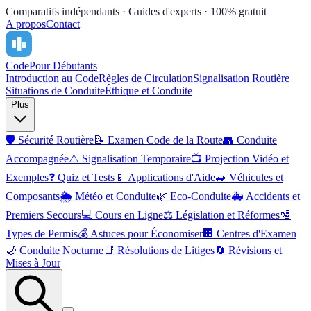
Comparatifs indépendants · Guides d'experts · 100% gratuit
A propos
Contact
Code
Pour Débutants
Introduction au Code
Règles de Circulation
Signalisation Routière
Situations de Conduite
Éthique et Conduite
Plus
🛡️
Sécurité Routière
📝
Examen Code de la Route
👥
Conduite
Accompagnée
⚠️
Signalisation Temporaire
📺
Projection Vidéo et
Exemples
❓
Quiz et Tests
📱
Applications d'Aide
🚙
Véhicules et
Composants
🌦️
Météo et Conduite
🌿
Eco-Conduite
🚑
Accidents et
Premiers Secours
💻
Cours en Ligne
⚖️
Législation et Réformes
🛂
Types de Permis
💰
Astuces pour Économiser
🏢
Centres d'Examen
🌙
Conduite Nocturne
📑
Résolutions de Litiges
🔄
Révisions et
Mises à Jour