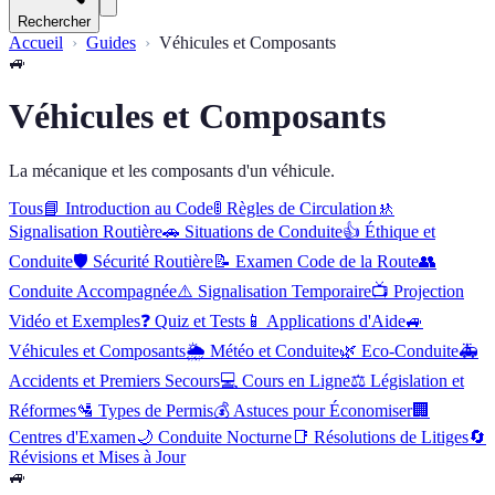
Rechercher
Accueil
Guides
Véhicules et Composants
🚙
Véhicules et Composants
La mécanique et les composants d'un véhicule.
Tous
📘
Introduction au Code
🚦
Règles de Circulation
🚸
Signalisation Routière
🚗
Situations de Conduite
👍
Éthique et
Conduite
🛡️
Sécurité Routière
📝
Examen Code de la Route
👥
Conduite Accompagnée
⚠️
Signalisation Temporaire
📺
Projection
Vidéo et Exemples
❓
Quiz et Tests
📱
Applications d'Aide
🚙
Véhicules et Composants
🌦️
Météo et Conduite
🌿
Eco-Conduite
🚑
Accidents et Premiers Secours
💻
Cours en Ligne
⚖️
Législation et
Réformes
🛂
Types de Permis
💰
Astuces pour Économiser
🏢
Centres d'Examen
🌙
Conduite Nocturne
📑
Résolutions de Litiges
🔄
Révisions et Mises à Jour
🚙