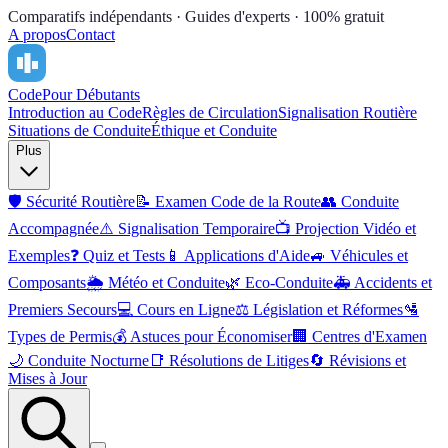
Comparatifs indépendants · Guides d'experts · 100% gratuit
A propos
Contact
Code
Pour Débutants
Introduction au Code
Règles de Circulation
Signalisation Routière
Situations de Conduite
Éthique et Conduite
Plus
🛡️
Sécurité Routière
📝
Examen Code de la Route
👥
Conduite
Accompagnée
⚠️
Signalisation Temporaire
📺
Projection Vidéo et
Exemples
❓
Quiz et Tests
📱
Applications d'Aide
🚙
Véhicules et
Composants
🌦️
Météo et Conduite
🌿
Eco-Conduite
🚑
Accidents et
Premiers Secours
💻
Cours en Ligne
⚖️
Législation et Réformes
🛂
Types de Permis
💰
Astuces pour Économiser
🏢
Centres d'Examen
🌙
Conduite Nocturne
📑
Résolutions de Litiges
🔄
Révisions et
Mises à Jour