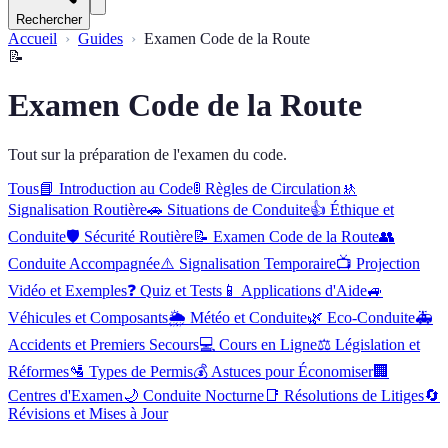
Rechercher
Accueil
Guides
Examen Code de la Route
📝
Examen Code de la Route
Tout sur la préparation de l'examen du code.
Tous
📘
Introduction au Code
🚦
Règles de Circulation
🚸
Signalisation Routière
🚗
Situations de Conduite
👍
Éthique et
Conduite
🛡️
Sécurité Routière
📝
Examen Code de la Route
👥
Conduite Accompagnée
⚠️
Signalisation Temporaire
📺
Projection
Vidéo et Exemples
❓
Quiz et Tests
📱
Applications d'Aide
🚙
Véhicules et Composants
🌦️
Météo et Conduite
🌿
Eco-Conduite
🚑
Accidents et Premiers Secours
💻
Cours en Ligne
⚖️
Législation et
Réformes
🛂
Types de Permis
💰
Astuces pour Économiser
🏢
Centres d'Examen
🌙
Conduite Nocturne
📑
Résolutions de Litiges
🔄
Révisions et Mises à Jour