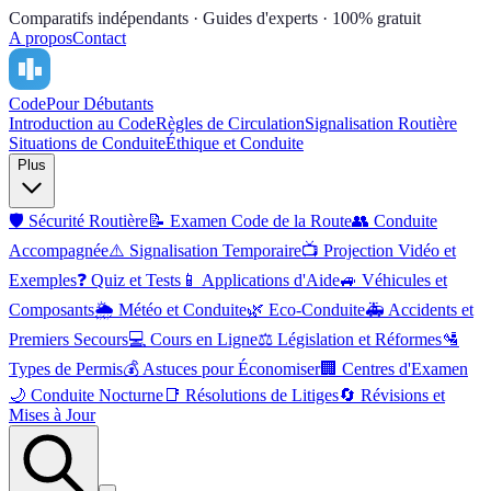
Comparatifs indépendants · Guides d'experts · 100% gratuit
A propos
Contact
Code
Pour Débutants
Introduction au Code
Règles de Circulation
Signalisation Routière
Situations de Conduite
Éthique et Conduite
Plus
🛡️
Sécurité Routière
📝
Examen Code de la Route
👥
Conduite
Accompagnée
⚠️
Signalisation Temporaire
📺
Projection Vidéo et
Exemples
❓
Quiz et Tests
📱
Applications d'Aide
🚙
Véhicules et
Composants
🌦️
Météo et Conduite
🌿
Eco-Conduite
🚑
Accidents et
Premiers Secours
💻
Cours en Ligne
⚖️
Législation et Réformes
🛂
Types de Permis
💰
Astuces pour Économiser
🏢
Centres d'Examen
🌙
Conduite Nocturne
📑
Résolutions de Litiges
🔄
Révisions et
Mises à Jour