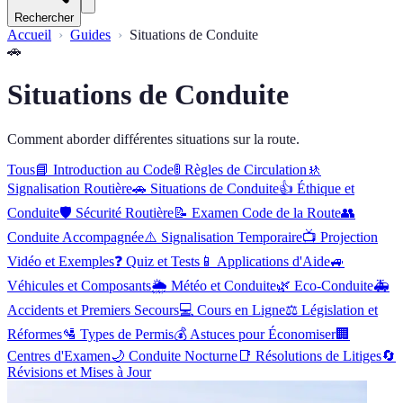
Rechercher
Accueil
Guides
Situations de Conduite
🚗
Situations de Conduite
Comment aborder différentes situations sur la route.
Tous
📘
Introduction au Code
🚦
Règles de Circulation
🚸
Signalisation Routière
🚗
Situations de Conduite
👍
Éthique et
Conduite
🛡️
Sécurité Routière
📝
Examen Code de la Route
👥
Conduite Accompagnée
⚠️
Signalisation Temporaire
📺
Projection
Vidéo et Exemples
❓
Quiz et Tests
📱
Applications d'Aide
🚙
Véhicules et Composants
🌦️
Météo et Conduite
🌿
Eco-Conduite
🚑
Accidents et Premiers Secours
💻
Cours en Ligne
⚖️
Législation et
Réformes
🛂
Types de Permis
💰
Astuces pour Économiser
🏢
Centres d'Examen
🌙
Conduite Nocturne
📑
Résolutions de Litiges
🔄
Révisions et Mises à Jour