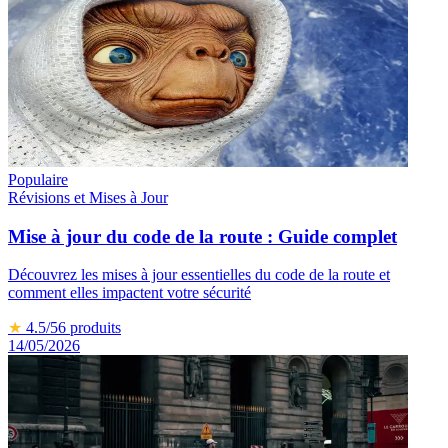
Populaire
Révisions et Mises à Jour
Mise à jour du code de la route : Guide complet
Découvrez les mises à jour essentielles du code de la route et
comment elles impactent votre sécurité
★
4.5
/5
6
produits
14/05/2026