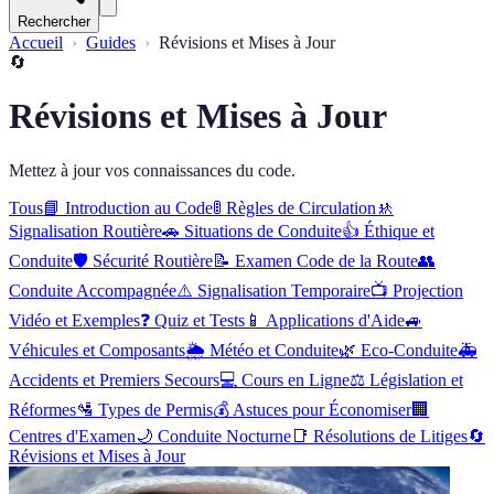
Rechercher
Accueil
Guides
Révisions et Mises à Jour
🔄
Révisions et Mises à Jour
Mettez à jour vos connaissances du code.
Tous
📘
Introduction au Code
🚦
Règles de Circulation
🚸
Signalisation Routière
🚗
Situations de Conduite
👍
Éthique et
Conduite
🛡️
Sécurité Routière
📝
Examen Code de la Route
👥
Conduite Accompagnée
⚠️
Signalisation Temporaire
📺
Projection
Vidéo et Exemples
❓
Quiz et Tests
📱
Applications d'Aide
🚙
Véhicules et Composants
🌦️
Météo et Conduite
🌿
Eco-Conduite
🚑
Accidents et Premiers Secours
💻
Cours en Ligne
⚖️
Législation et
Réformes
🛂
Types de Permis
💰
Astuces pour Économiser
🏢
Centres d'Examen
🌙
Conduite Nocturne
📑
Résolutions de Litiges
🔄
Révisions et Mises à Jour