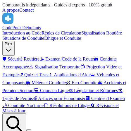
Comparatifs indépendants · Guides d'experts · 100% gratuit
A propos
Contact
Code
Pour Débutants
Introduction au Code
Règles de Circulation
Signalisation Routière
Situations de Conduite
Éthique et Conduite
Plus
🛡️
Sécurité Routière
📝
Examen Code de la Route
👥
Conduite
Accompagnée
⚠️
Signalisation Temporaire
📺
Projection Vidéo et
Exemples
❓
Quiz et Tests
📱
Applications d'Aide
🚙
Véhicules et
Composants
🌦️
Météo et Conduite
🌿
Eco-Conduite
🚑
Accidents et
Premiers Secours
💻
Cours en Ligne
⚖️
Législation et Réformes
🛂
Types de Permis
💰
Astuces pour Économiser
🏢
Centres d'Examen
🌙
Conduite Nocturne
📑
Résolutions de Litiges
🔄
Révisions et
Mises à Jour