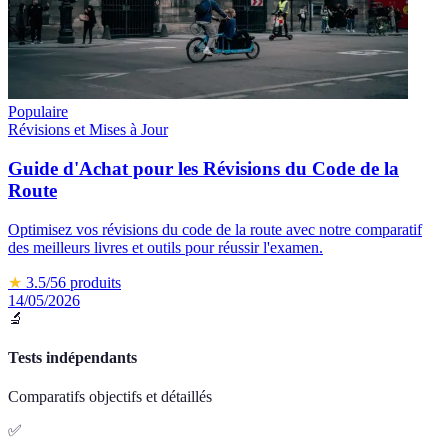
Populaire
Révisions et Mises à Jour
Guide d'Achat pour les Révisions du Code de la
Route
Optimisez vos révisions du code de la route avec notre comparatif
des meilleurs livres et outils pour réussir l'examen.
★
3.5
/5
6
produits
14/05/2026
🔬
Tests indépendants
Comparatifs objectifs et détaillés
✅