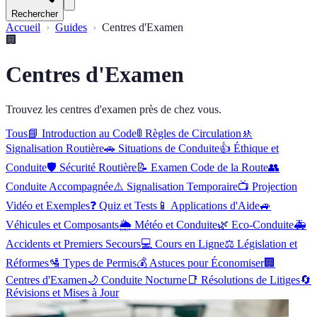
Rechercher
Accueil
Guides
Centres d'Examen
🏢
Centres d'Examen
Trouvez les centres d'examen près de chez vous.
Tous
📘
Introduction au Code
🚦
Règles de Circulation
🚸
Signalisation Routière
🚗
Situations de Conduite
👍
Éthique et
Conduite
🛡️
Sécurité Routière
📝
Examen Code de la Route
👥
Conduite Accompagnée
⚠️
Signalisation Temporaire
📺
Projection
Vidéo et Exemples
❓
Quiz et Tests
📱
Applications d'Aide
🚙
Véhicules et Composants
🌦️
Météo et Conduite
🌿
Eco-Conduite
🚑
Accidents et Premiers Secours
💻
Cours en Ligne
⚖️
Législation et
Réformes
🛂
Types de Permis
💰
Astuces pour Économiser
🏢
Centres d'Examen
🌙
Conduite Nocturne
📑
Résolutions de Litiges
🔄
Révisions et Mises à Jour