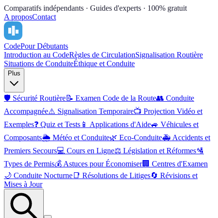
Comparatifs indépendants · Guides d'experts · 100% gratuit
A propos
Contact
Code
Pour Débutants
Introduction au Code
Règles de Circulation
Signalisation Routière
Situations de Conduite
Éthique et Conduite
Plus
🛡️
Sécurité Routière
📝
Examen Code de la Route
👥
Conduite
Accompagnée
⚠️
Signalisation Temporaire
📺
Projection Vidéo et
Exemples
❓
Quiz et Tests
📱
Applications d'Aide
🚙
Véhicules et
Composants
🌦️
Météo et Conduite
🌿
Eco-Conduite
🚑
Accidents et
Premiers Secours
💻
Cours en Ligne
⚖️
Législation et Réformes
🛂
Types de Permis
💰
Astuces pour Économiser
🏢
Centres d'Examen
🌙
Conduite Nocturne
📑
Résolutions de Litiges
🔄
Révisions et
Mises à Jour