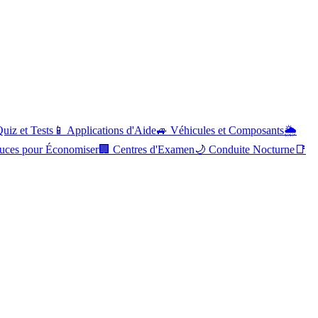
uiz et Tests
📱
Applications d'Aide
🚙
Véhicules et Composants
🌦️
uces pour Économiser
🏢
Centres d'Examen
🌙
Conduite Nocturne
📑