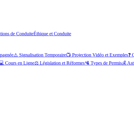
ations de Conduite
Éthique et Conduite
pagnée
⚠️
Signalisation Temporaire
📺
Projection Vidéo et Exemples
❓
Q
💻
Cours en Ligne
⚖️
Législation et Réformes
🛂
Types de Permis
💰
Ast