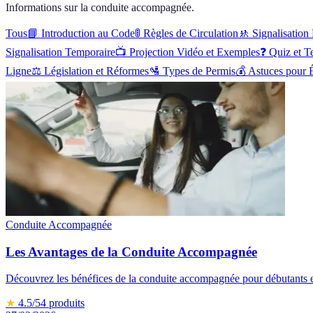
Informations sur la conduite accompagnée.
Tous
📘
Introduction au Code
🚦
Règles de Circulation
🚸
Signalisation
Signalisation Temporaire
📺
Projection Vidéo et Exemples
❓
Quiz et T
Ligne
⚖️
Législation et Réformes
🛂
Types de Permis
💰
Astuces pour 
Conduite Accompagnée
Les Avantages de la Conduite Accompagnée
Découvrez les bénéfices de la conduite accompagnée pour débutants e
★
4.5
/5
4
produits