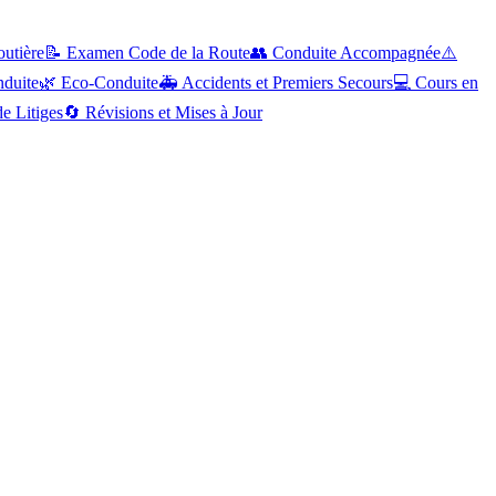
outière
📝
Examen Code de la Route
👥
Conduite Accompagnée
⚠️
nduite
🌿
Eco-Conduite
🚑
Accidents et Premiers Secours
💻
Cours en
e Litiges
🔄
Révisions et Mises à Jour