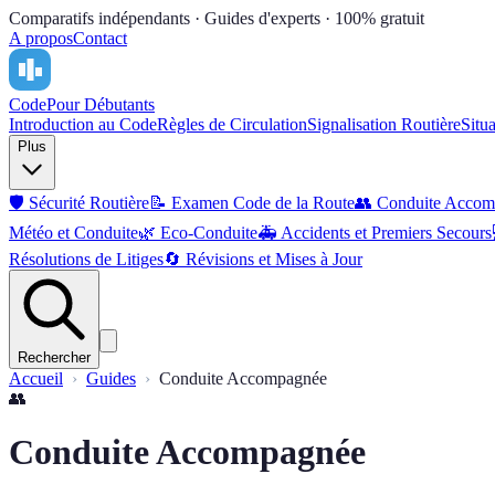
Comparatifs indépendants · Guides d'experts · 100% gratuit
A propos
Contact
Code
Pour Débutants
Introduction au Code
Règles de Circulation
Signalisation Routière
Situ
Plus
🛡️
Sécurité Routière
📝
Examen Code de la Route
👥
Conduite Accom
Météo et Conduite
🌿
Eco-Conduite
🚑
Accidents et Premiers Secours
Résolutions de Litiges
🔄
Révisions et Mises à Jour
Rechercher
Accueil
Guides
Conduite Accompagnée
👥
Conduite Accompagnée