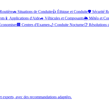
 Routière
🚗
Situations de Conduite
👍
Éthique et Conduite
🛡️
Sécurité R
ests
📱
Applications d'Aide
🚙
Véhicules et Composants
🌦️
Météo et Co
Économiser
🏢
Centres d'Examen
🌙
Conduite Nocturne
📑
Résolutions d
t experts, avec des recommandations adaptées.