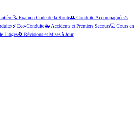
outière
📝
Examen Code de la Route
👥
Conduite Accompagnée
⚠️
nduite
🌿
Eco-Conduite
🚑
Accidents et Premiers Secours
💻
Cours en
e Litiges
🔄
Révisions et Mises à Jour