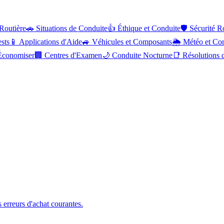
 Routière
🚗
Situations de Conduite
👍
Éthique et Conduite
🛡️
Sécurité R
ests
📱
Applications d'Aide
🚙
Véhicules et Composants
🌦️
Météo et Co
Économiser
🏢
Centres d'Examen
🌙
Conduite Nocturne
📑
Résolutions d
 erreurs d'achat courantes.