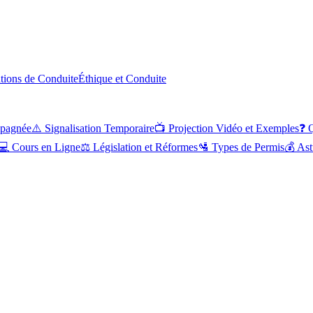
ations de Conduite
Éthique et Conduite
pagnée
⚠️
Signalisation Temporaire
📺
Projection Vidéo et Exemples
❓
Q
💻
Cours en Ligne
⚖️
Législation et Réformes
🛂
Types de Permis
💰
Ast