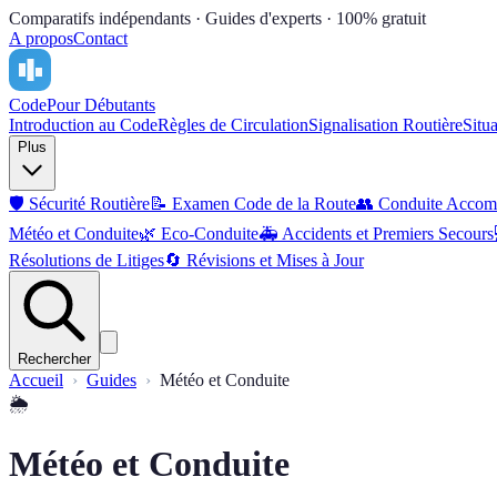
Comparatifs indépendants · Guides d'experts · 100% gratuit
A propos
Contact
Code
Pour Débutants
Introduction au Code
Règles de Circulation
Signalisation Routière
Situ
Plus
🛡️
Sécurité Routière
📝
Examen Code de la Route
👥
Conduite Accom
Météo et Conduite
🌿
Eco-Conduite
🚑
Accidents et Premiers Secours
Résolutions de Litiges
🔄
Révisions et Mises à Jour
Rechercher
Accueil
Guides
Météo et Conduite
🌦️
Météo et Conduite