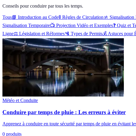
Conseils pour conduire par tous les temps.
Tous
📘
Introduction au Code
🚦
Règles de Circulation
🚸
Signalisation
Signalisation Temporaire
📺
Projection Vidéo et Exemples
❓
Quiz et T
Ligne
⚖️
Législation et Réformes
🛂
Types de Permis
💰
Astuces pour 
Météo et Conduite
Conduire par temps de pluie : Les erreurs à éviter
Apprenez à conduire en toute sécurité par temps de pluie en évitant les
0
produits