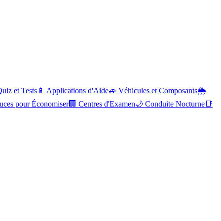
uiz et Tests
📱
Applications d'Aide
🚙
Véhicules et Composants
🌦️
uces pour Économiser
🏢
Centres d'Examen
🌙
Conduite Nocturne
📑