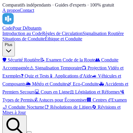
Comparatifs indépendants · Guides d'experts · 100% gratuit
A propos
Contact
Code
Pour Débutants
Introduction au Code
Règles de Circulation
Signalisation Routière
Situations de Conduite
Éthique et Conduite
Plus
🛡️
Sécurité Routière
📝
Examen Code de la Route
👥
Conduite
Accompagnée
⚠️
Signalisation Temporaire
📺
Projection Vidéo et
Exemples
❓
Quiz et Tests
📱
Applications d'Aide
🚙
Véhicules et
Composants
🌦️
Météo et Conduite
🌿
Eco-Conduite
🚑
Accidents et
Premiers Secours
💻
Cours en Ligne
⚖️
Législation et Réformes
🛂
Types de Permis
💰
Astuces pour Économiser
🏢
Centres d'Examen
🌙
Conduite Nocturne
📑
Résolutions de Litiges
🔄
Révisions et
Mises à Jour