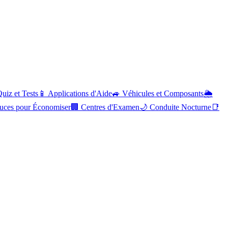
uiz et Tests
📱
Applications d'Aide
🚙
Véhicules et Composants
🌦️
uces pour Économiser
🏢
Centres d'Examen
🌙
Conduite Nocturne
📑