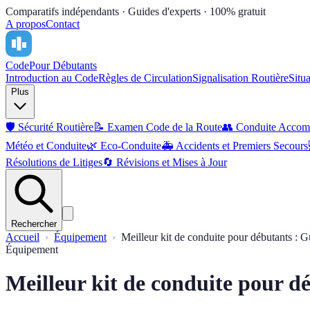
Comparatifs indépendants · Guides d'experts · 100% gratuit
A propos
Contact
Code
Pour Débutants
Introduction au Code
Règles de Circulation
Signalisation Routière
Situ
Plus
🛡️
Sécurité Routière
📝
Examen Code de la Route
👥
Conduite Accom
Météo et Conduite
🌿
Eco-Conduite
🚑
Accidents et Premiers Secours
Résolutions de Litiges
🔄
Révisions et Mises à Jour
Rechercher
Accueil
Équipement
Meilleur kit de conduite pour débutants : 
Équipement
Meilleur kit de conduite pour d