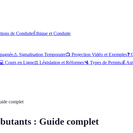
ations de Conduite
Éthique et Conduite
pagnée
⚠️
Signalisation Temporaire
📺
Projection Vidéo et Exemples
❓
Q
💻
Cours en Ligne
⚖️
Législation et Réformes
🛂
Types de Permis
💰
Ast
Guide complet
ébutants : Guide complet